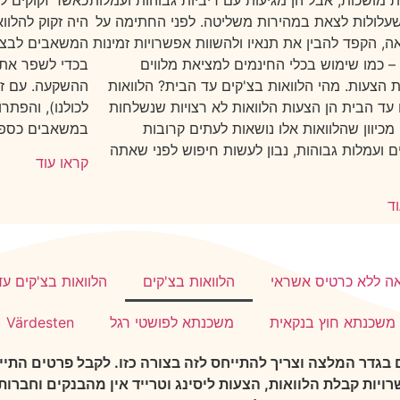
 מושכות, אבל הן מגיעות עם ריביות גבוהות ועמלות
כאשר זקוקים ל
שעלולות לצאת במהירות משליטה. לפני החתימה על
היה זקוק להלוו
, הקפד להבין את תנאיו ולהשוות אפשרויות זמינות
המשאבים לבצע 
– כמו שימוש בכלי החינמים למציאת מלווים
בכדי לשפר את 
 הצעות. מהי הלוואות בצ'קים עד הבית? הלוואות
ההשקעה. עם זא
 עד הבית הן הצעות הלוואות לא רצויות שנשלחות
לכולנו), והפתרו
מכיוון שהלוואות אלו נושאות לעתים קרובות
במשאבים כספיי
ם ועמלות גבוהות, נבון לעשות חיפוש לפני שאתה
קראו עוד
ד
אה ללא כרטיס אשראי
הלוואות בצ'קים
הלוואות בצ'קים ע
משכנתא חוץ בנקאית
משכנתא לפושטי רגל
Värdesten
בגדר המלצה וצריך להתייחס לזה בצורה כזו. לקבל פרטים התיי
ויות קבלת הלוואות, הצעות ליסינג וטרייד אין מהבנקים וחברו