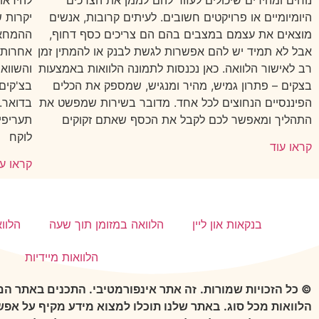
נוחים ומהירים שיכולים לעזור להם לממן את הצרכים
להיראות
היומיומיים או פרויקטים חשובים. לעיתים קרובות, אנשים
יקרות 
מוצאים את עצמם במצבים בהם הם צריכים כסף דחוף,
ההמחאה
אבל לא תמיד יש להם אפשרות לגשת לבנק או להמתין זמן
אחרות 
רב לאישור הלוואה. כאן נכנסות לתמונה הלוואות באמצעות
והשוואת
בצקים – פתרון גמיש, מהיר ומנגיש, שמספק את הכלים
בצ'קים
הפיננסיים הנחוצים לכל אחד. מדובר בשירות שמפשט את
בדואר. 
התהליך ומאפשר לכם לקבל את הכסף שאתם זקוקים
תעריפי
לוקח
קראו עוד
קראו עו
בנקאות און ליין
הלוואה במזומן תוך שעה
הלוו
הלוואות מיידיות
© כל הזכויות שמורות.
זה אתר אינפורמטיבי. התכנים באתר הם 
הלוואות מכל סוג.
באתר שלנו תוכלו למצוא מידע מקיף על אפשר