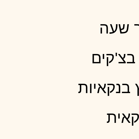
ך שעה
בצ'קים
 בנקאיות
קאית