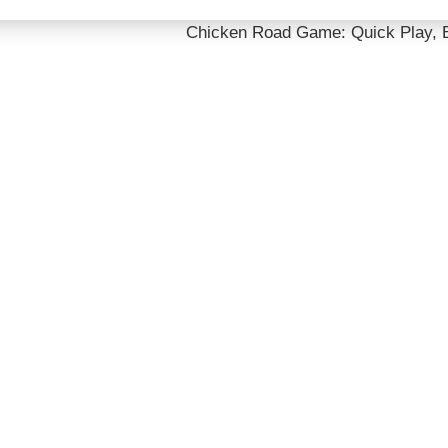
Chicken Road Game: Quick Play, Bi
Chicken R
Play, Big M
The Contr