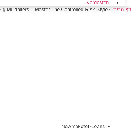
Värdesten
דף הבית
»
g Multipliers – Master The Controlled‑Risk Style
oad Game: Quick
ultipliers – Master
olled‑Risk Style
Newmakefet-Loans