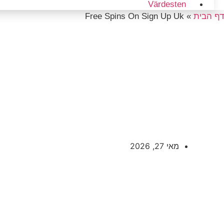
Värdesten
דף הבית
»
Free Spins On Sign Up Uk
s On Sign Up Uk
מאי 27, 2026