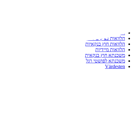
דלג
לתוכן
בנקאות און ליין
הלוואה במזומן תוך שעה
הלוואה ללא כרטיס אשראי
הלוואות בצ'קים
הלוואות בצ'קים עד הבית
הלוואות חוץ בנקאיות
הלוואות מיידיות
משכנתא חוץ בנקאית
משכנתא לפושטי רגל
Värdesten