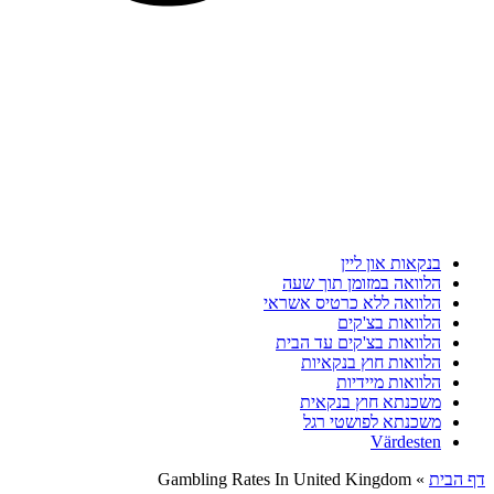
בנקאות און ליין
הלוואה במזומן תוך שעה
הלוואה ללא כרטיס אשראי
הלוואות בצ'קים
הלוואות בצ'קים עד הבית
הלוואות חוץ בנקאיות
הלוואות מיידיות
משכנתא חוץ בנקאית
משכנתא לפושטי רגל
Värdesten
דף הבית
»
Gambling Rates In United Kingdom