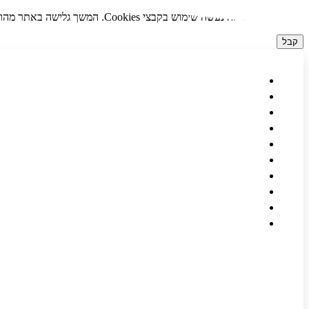
לידיעתך, באתר זה נעשה שימוש בקבצי Cookies. המשך גלישה באתר מהווה הסכמה לשימוש זה. למידע נוסף על
קבל
דלג
לתוכן
בנקאות און ליין
הלוואה במזומן תוך שעה
הלוואה ללא כרטיס אשראי
הלוואות בצ'קים
הלוואות בצ'קים עד הבית
הלוואות חוץ בנקאיות
הלוואות מיידיות
משכנתא חוץ בנקאית
משכנתא לפושטי רגל
Värdesten